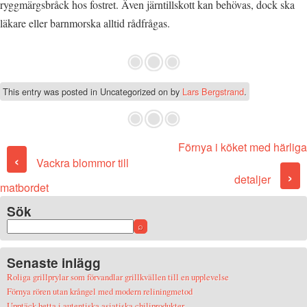
ryggmärgsbråck hos fostret. Även järntillskott kan behövas, dock ska
läkare eller barnmorska alltid rådfrågas.
This entry was posted in Uncategorized on
by
Lars Bergstrand
.
Förnya i köket med härliga
Post navigation
‹
Vackra blommor till
›
detaljer
matbordet
Sök
Senaste inlägg
Roliga grillprylar som förvandlar grillkvällen till en upplevelse
Förnya rören utan krångel med modern reliningmetod
Upptäck hetta i autentiska asiatiska chiliprodukter