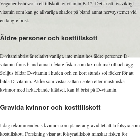
Veganer behöver ta ett tillskott av vitamin B-12. Det är ett livsviktigt
vitamin som kan ge allvarliga skador på bland annat nervsystemet vid
en längre brist.
Äldre personer och kosttillskott
D-vitaminbrist är relativt vanligt, inte minst hos äldre personer. D-
vitamin finns bland annat i fetare fiskar som lax och makrill och ägg.
Solljus bildar D-vitamin i huden och en kort stunds sol räcker för att
bilda D-vitamin. Äldre som vistas sällan i solen eller muslimska
kvinnor med heltäckande klädsel, kan få brist på D-vitamin.
Gravida kvinnor och kosttillskott
I dag rekommenderas kvinnor som planerar graviditet att ta folsyra som
kosttillskott. Forskning visar att folsyratillskott minskar risken för