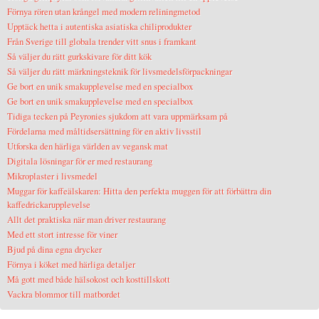
Förnya rören utan krångel med modern reliningmetod
Upptäck hetta i autentiska asiatiska chiliprodukter
Från Sverige till globala trender vitt snus i framkant
Så väljer du rätt gurkskivare för ditt kök
Så väljer du rätt märkningsteknik för livsmedelsförpackningar
Ge bort en unik smakupplevelse med en specialbox
Ge bort en unik smakupplevelse med en specialbox
Tidiga tecken på Peyronies sjukdom att vara uppmärksam på
Fördelarna med måltidsersättning för en aktiv livsstil
Utforska den härliga världen av vegansk mat
Digitala lösningar för er med restaurang
Mikroplaster i livsmedel
Muggar för kaffeälskaren: Hitta den perfekta muggen för att förbättra din
kaffedrickarupplevelse
Allt det praktiska när man driver restaurang
Med ett stort intresse för viner
Bjud på dina egna drycker
Förnya i köket med härliga detaljer
Må gott med både hälsokost och kosttillskott
Vackra blommor till matbordet