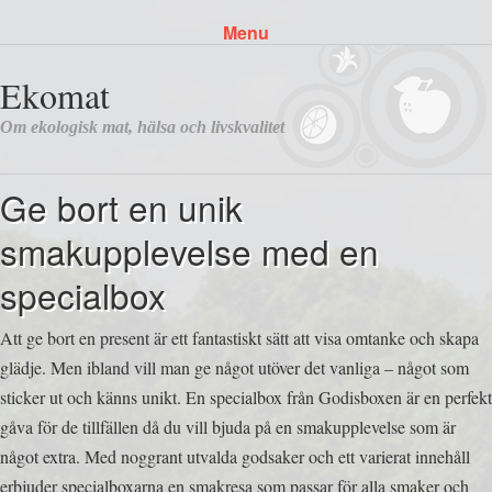
Menu
Skip to content
Ge bort en unik
smakupplevelse med en
specialbox
Att ge bort en present är ett fantastiskt sätt att visa omtanke och skapa
glädje. Men ibland vill man ge något utöver det vanliga – något som
sticker ut och känns unikt. En specialbox från Godisboxen är en perfekt
gåva för de tillfällen då du vill bjuda på en smakupplevelse som är
något extra. Med noggrant utvalda godsaker och ett varierat innehåll
erbjuder specialboxarna en smakresa som passar för alla smaker och