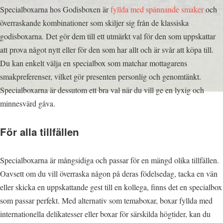
Specialboxarna hos Godisboxen är
fyllda med spännande smaker
och
överraskande kombinationer som skiljer sig från de klassiska
godisboxarna. Det gör dem till ett utmärkt val för den som uppskattar
att prova något nytt eller för den som har allt och är svår att köpa till.
Du kan enkelt välja en specialbox som matchar mottagarens
smakpreferenser, vilket gör presenten personlig och genomtänkt.
Specialboxarna är dessutom ett bra val när du vill ge en lyxig och
minnesvärd gåva.
För alla tillfällen
Specialboxarna är mångsidiga och passar för en mängd olika tillfällen.
Oavsett om du vill överraska någon på deras födelsedag, tacka en vän
eller skicka en uppskattande gest till en kollega, finns det en specialbox
som passar perfekt. Med alternativ som temaboxar, boxar fyllda med
internationella delikatesser eller boxar för särskilda högtider, kan du