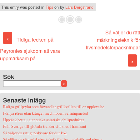
This entry was posted in
Tips
on
by
Lars Bergstrand
.
Så väljer du rätt
Post navigation
‹
Tidiga tecken på
märkningsteknik för
livsmedelsförpackningar
Peyronies sjukdom att vara
uppmärksam på
›
Sök
Senaste inlägg
Roliga grillprylar som förvandlar grillkvällen till en upplevelse
Förnya rören utan krångel med modern reliningmetod
Upptäck hetta i autentiska asiatiska chiliprodukter
Från Sverige till globala trender vitt snus i framkant
Så väljer du rätt gurkskivare för ditt kök
Så väljer du rätt märkningsteknik för livsmedelsförpackningar